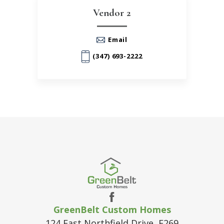
Vendor 2
Email
(347) 693-2222
GreenBelt Custom Homes
124 East Northfield Drive, F269