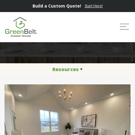
Build a Custom Quote!
Start Here!
Preferred Vendors
Tog
Resources